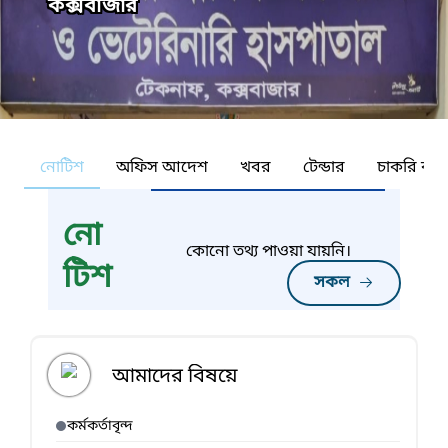
কক্সবাজার
নোটিশ
অফিস আদেশ
খবর
টেন্ডার
চাকরি কর্ন
নো
কোনো তথ্য পাওয়া যায়নি।
টিশ
সকল
আমাদের বিষয়ে
কর্মকর্তাবৃন্দ