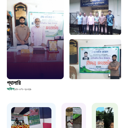
১০৬
দুদক
১০২
দুর্যোগের আগাম বার্তা
১৬১২২
স্মার্ট ভূমি সেবা
গ্যালারি
১০৯৮
অফিস
১৩-০৭-২০২৬
শিশু সহায়তা লাইন
১৬১০৯