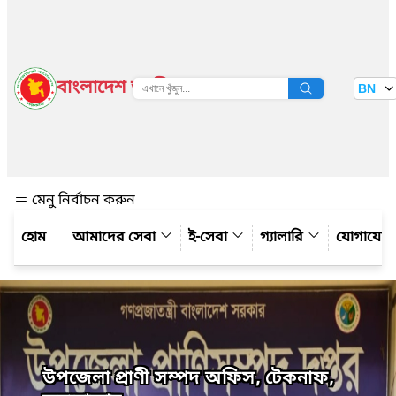
বাংলাদেশ জাতীয় তথ্য বাতায়ন
BN
দেখুন
মেনু নির্বাচন করুন
আমাদের সেবা
ই-সেবা
গ্যালারি
যোগাযো
উপজেলা প্রাণী সম্পদ অফিস, টেকনাফ,