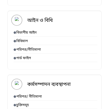
আইন ও বিধি
বিভাগীয় আইন
বিধিমাল
পরিপত্র/নীতিমালা
গার্ড ফাইল
কর্মসম্পাদন ব্যবস্থাপনা
পরিপত্র/ নীতিমালা
চুক্তিসমূহ