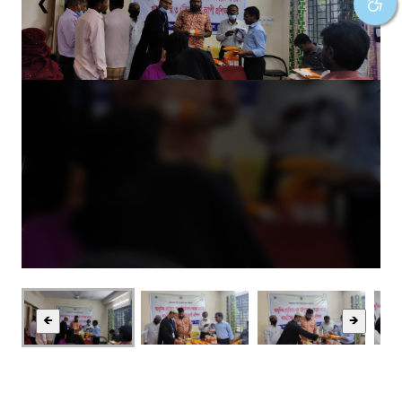
❮
❯
🡸
🡺